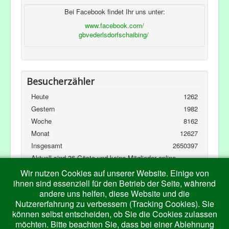
Bei Facebook findet Ihr uns unter:
www.facebook.com/
gbvederlsdorfschaibing/
Besucherzähler
Heute
1262
Gestern
1982
Woche
8162
Monat
12627
Insgesamt
2650397
Aktuell sind 36 Gäste und keine Mitglieder online
Kubik-Rubik Joomla! Extensions
Wir nutzen Cookies auf unserer Website. Einige von
ihnen sind essenziell für den Betrieb der Seite, während
andere uns helfen, diese Website und die
Nutzererfahrung zu verbessern (Tracking Cookies). Sie
können selbst entscheiden, ob Sie die Cookies zulassen
möchten. Bitte beachten Sie, dass bei einer Ablehnung