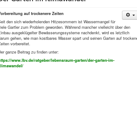
Vorbereitung auf trockenere Zeiten
Seit den sich wiederholenden Hitzesommern ist Wassermangel für
viele Gartler zum Problem geworden. Während mancher vielleicht über den
Einbau ausgeklügelter Bewässerungssysteme nachdenkt, wird es letztlich
darum gehen, wie man kostbares Wasser spart und seinen Garten auf trocken
eiten vorbereitet.
er ganze Beitrag zu finden unter:
https://www.lbv.de/ratgeber/lebensraum-garten/der-garten-im-
klimawandel/