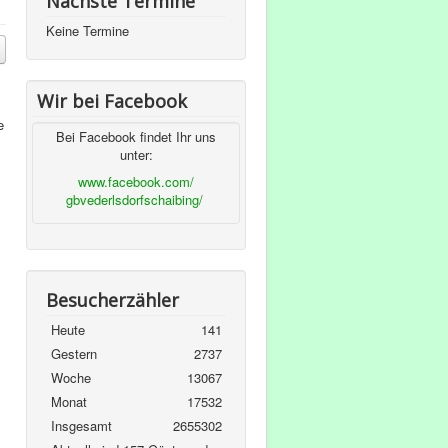
Nächste Termine
Keine Termine
Wir bei Facebook
e
Bei Facebook findet Ihr uns
unter:
www.facebook.com/
gbvederlsdorfschaibing/
Besucherzähler
Heute
141
Gestern
2737
Woche
13067
Monat
17532
Insgesamt
2655302